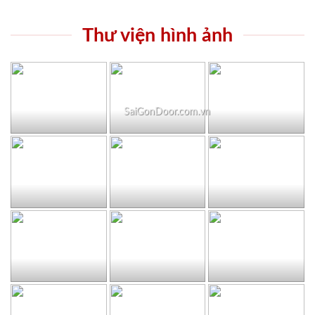
Thư viện hình ảnh
SaiGonDoor.com.vn