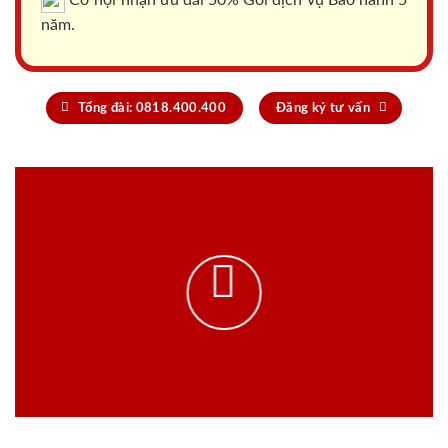
Cơ hội nhận ưu đãi 50% Gói dịch vụ Bảo hành 5
năm.
Tổng đài: 0818.400.400
Đăng ký tư vấn