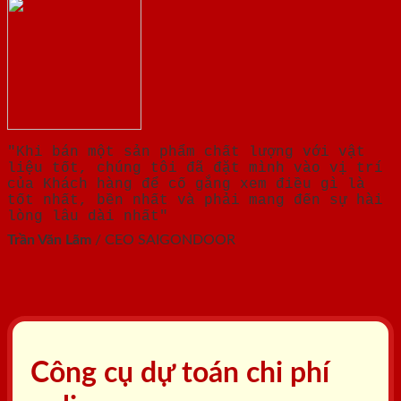
"Khi bán một sản phẩm chất lượng với vật
liệu tốt, chúng tôi đã đặt mình vào vị trí
của Khách hàng để cố gắng xem điều gì là
tốt nhất, bền nhất và phải mang đến sự hài
lòng lâu dài nhất"
Trần Văn Lãm
/
CEO SAIGONDOOR
Công cụ dự toán chi phí