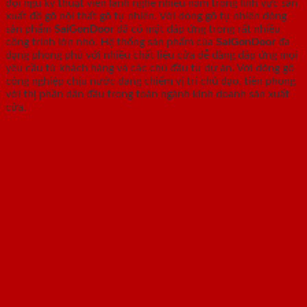
đội ngũ kỹ thuật viên lành nghề nhiều năm trong lĩnh vực sản
xuất đồ gỗ nội thất gỗ tự nhiên. Với dòng gỗ tự nhiên dòng
sản phẩm
SaiGonDoor
đã có mặt đáp ứng trong rất nhiều
công trình lớn nhỏ. Hệ thống sản phẩm của
SaiGonDoor
đa
dạng phong phú với nhiều chất liệu cửa dễ dàng đáp ứng mọi
yêu cầu từ khách hàng và các chủ đầu tư dự án. Với dòng gỗ
công nghiệp chịu nước đang chiếm vị trí chủ đạo, tiên phong
với thị phần dẫn đầu trong toàn ngành kinh doanh sản xuất
cửa.