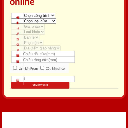
online
Làm kín Foam
Cột Bắn silicon
XEM KẾT QUẢ