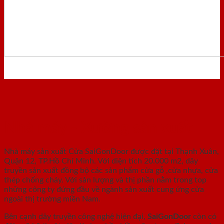
Nhà máy - Xưởng sản xuất
Nhà máy sản xuất Cửa SaiGonDoor được đặt tại Thạnh Xuân,
Quận 12, TP.Hồ Chí Minh. Với diện tích 20.000 m2, dây
truyền sản xuất đồng bộ các sản phẩm cửa gỗ ,cửa nhựa, cửa
thép chống cháy. Với sản lượng và thị phần nằm trong top
những công ty đứng đầu về ngành sản xuất cung ứng cửa
ngoài thị trường miền Nam.
Bên cạnh dây truyền công nghệ hiện đại,
SaiGonDoor
còn có