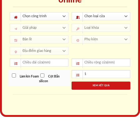
Làm kín Foam
Cột Bắn
silicon
XEM KẾT QUẢ