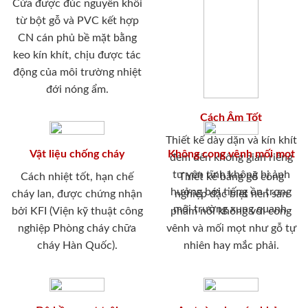
Cửa được đúc nguyên khối
từ bột gỗ và PVC kết hợp
CN cán phủ bề mặt bằng
keo kín khít, chịu được tác
động của môi trường nhiệt
đới nóng ẩm.
Cách Âm Tốt
Thiết kế dày dặn và kín khít
Vật liệu chống cháy
Không cong vênh mối mọt
đem đến không gian riêng
tư yên tĩnh không bị ảnh
Cách nhiệt tốt, hạn chế
Thiết kế bằng gỗ công
hưởng bới tiếng ồn trong
cháy lan, được chứng nhận
nghiệp đặc biệt nên sản
môi trường xung quanh.
bởi KFI (Viện kỹ thuật công
phẩm nói không với cong
nghiệp Phòng cháy chữa
vênh và mối mọt như gỗ tự
cháy Hàn Quốc).
nhiên hay mắc phải.