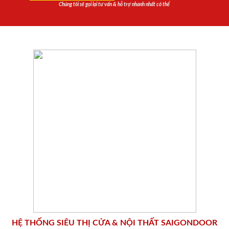
Chúng tôi sẽ gọi lại tư vấn & hỗ trợ nhanh nhất có thể
HỆ THỐNG SIÊU THỊ CỬA & NỘI THẤT SAIGONDOOR