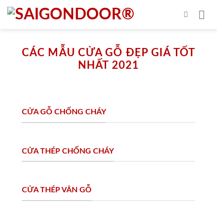
Skip
to
content
CÁC MẪU CỬA GỖ ĐẸP GIÁ TỐT
NHẤT 2021
CỬA GỖ CHỐNG CHÁY
CỬA THÉP CHỐNG CHÁY
CỬA THÉP VÂN GỖ