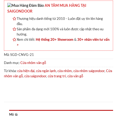
AN TÂM MUA HÀNG TẠI
SAIGONDOOR
Thương hiệu danh tiếng từ 2010 - Luôn đặt uy tín lên hàng
đầu.
Sản phẩm đa dạng mới 100% và luôn được cập nhật theo xu
hướng.
Xem chi tiết:
Hệ thống 20+ Showroom
&
30+ nhân viên tư vấn
>
Mã:
SGD-CNVG-21
Danh mục:
Cửa nhôm vân gỗ
Từ khóa:
cửa hiện đại
,
cửa ngăn lạnh
,
cửa nhôm
,
cửa nhôm saigondoor
,
Cửa
nhôm vân gỗ
,
cửa saigondoor
,
cửa trang trí
,
cửa vân gỗ
Mô tả