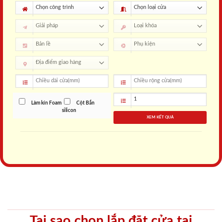
Làm kín Foam
Cột Bắn
silicon
XEM KẾT QUẢ
Tại sao chọn lắp đặt cửa tại