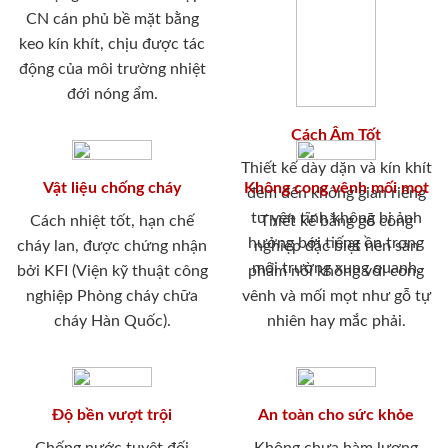
CN cán phủ bề mặt bằng
keo kín khít, chịu được tác
động của môi trường nhiệt
đới nóng ẩm.
Cách Âm Tốt
Thiết kế dày dặn và kín khít
Vật liệu chống cháy
Không cong vênh mối mọt
đem đến không gian riêng
tư yên tĩnh không bị ảnh
Cách nhiệt tốt, hạn chế
Thiết kế bằng gỗ công
hưởng bới tiếng ồn trong
cháy lan, được chứng nhận
nghiệp đặc biệt nên sản
môi trường xung quanh.
bởi KFI (Viện kỹ thuật công
phẩm nói không với cong
nghiệp Phòng cháy chữa
vênh và mối mọt như gỗ tự
cháy Hàn Quốc).
nhiên hay mắc phải.
Độ bền vượt trội
An toàn cho sức khỏe
Chống nước tuyệt đối
Không chưa hàm lượng