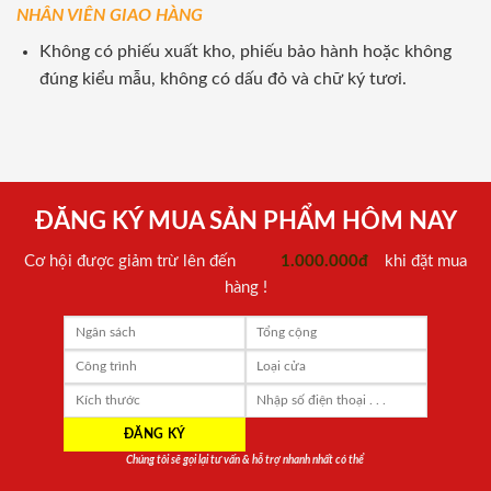
NHÂN VIÊN GIAO HÀNG
Không có phiếu xuất kho, phiếu bảo hành hoặc không
đúng kiểu mẫu, không có dấu đỏ và chữ ký tươi.
ĐĂNG KÝ MUA SẢN PHẨM HÔM NAY
Cơ hội được giảm trừ lên đến
1.000.000đ
khi đặt mua
hàng !
Chúng tôi sẽ gọi lại tư vấn & hỗ trợ nhanh nhất có thể