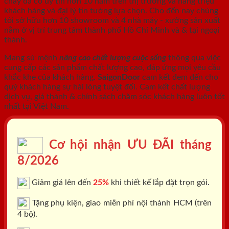
cháy
đã có uy tín hơn 10 năm trên thị trường và hàng triệu
khách hàng và đại lý tin tưởng lựa chọn. Cho đến nay chúng
tôi sở hữu hơn 10 showroom và 4 nhà máy - xưởng sản xuất
nằm ở vị trí trung tâm thành phố Hồ Chí Minh và & tại ngoại
thành.
Mang sứ mệnh
nâng cao chất lượng cuộc sống
thông qua việc
cung cấp các sản phẩm chất lượng cao, đáp ứng mọi yêu cầu
khắc khe của khách hàng.
SaigonDoor
cam kết đem đến cho
quý khách hàng sự hài lòng tuyệt đối. Cam kết chất lượng
dịch vụ, giá thành & chính sách chăm sóc khách hàng luôn tốt
nhất tại Việt Nam.
Cơ hội nhận ƯU ĐÃI tháng
8/2026
Giảm giá lên đến
25%
khi thiết kế lắp đặt trọn gói.
Tặng phụ kiện, giao miễn phí nội thành HCM (trên
4 bộ).