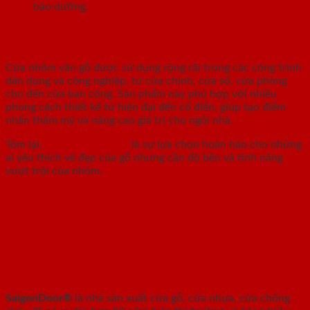
bảo dưỡng.
Ứng dụng trong thiết kế nội thất
Cửa nhôm vân gỗ được sử dụng rộng rãi trong các công trình
dân dụng và công nghiệp, từ cửa chính, cửa sổ, cửa phòng
cho đến cửa ban công. Sản phẩm này phù hợp với nhiều
phong cách thiết kế từ hiện đại đến cổ điển, giúp tạo điểm
nhấn thẩm mỹ và nâng cao giá trị cho ngôi nhà.
Tóm lại,
cửa nhôm vân gỗ
là sự lựa chọn hoàn hảo cho những
ai yêu thích vẻ đẹp của gỗ nhưng cần độ bền và tính năng
vượt trội của nhôm.
SAIGONDOOR - NHÀ SẢN XUẤT CỬA
GỖ, CỬA NHỰA, CỬA CHỐNG CHÁY
SaigonDoor®
là nhà sản xuất cửa gỗ, cửa nhựa, cửa chống