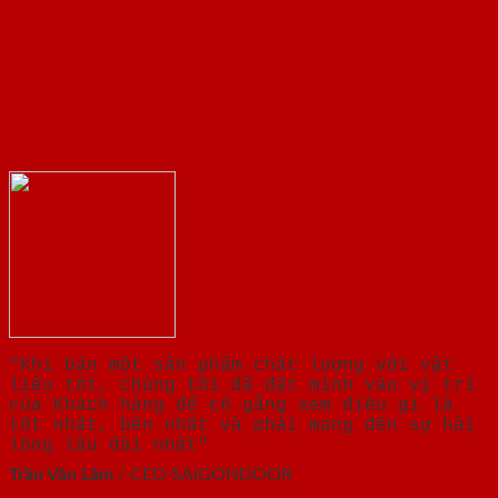
"Khi bán một sản phẩm chất lượng với vật
liệu tốt, chúng tôi đã đặt mình vào vị trí
của Khách hàng để cố gắng xem điều gì là
tốt nhất, bền nhất và phải mang đến sự hài
lòng lâu dài nhất"
Trần Văn Lãm
/
CEO SAIGONDOOR