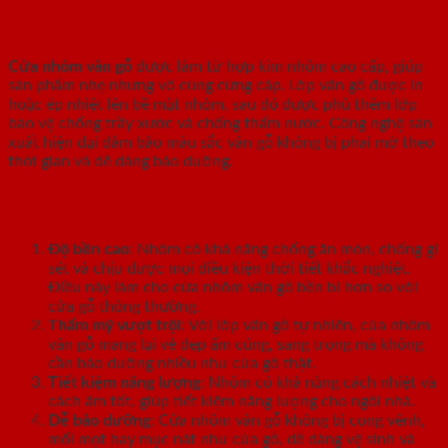
Chất liệu và công nghệ sản xuất
Cửa nhôm vân gỗ
được làm từ hợp kim nhôm cao cấp, giúp
sản phẩm nhẹ nhưng vô cùng cứng cáp. Lớp vân gỗ được in
hoặc ép nhiệt lên bề mặt nhôm, sau đó được phủ thêm lớp
bảo vệ chống trầy xước và chống thấm nước. Công nghệ sản
xuất hiện đại đảm bảo màu sắc vân gỗ không bị phai mờ theo
thời gian và dễ dàng bảo dưỡng.
Ưu điểm của cửa nhôm vân gỗ
Độ bền cao
: Nhôm có khả năng chống ăn mòn, chống gỉ
sét và chịu được mọi điều kiện thời tiết khắc nghiệt.
Điều này làm cho cửa nhôm vân gỗ bền bỉ hơn so với
cửa gỗ thông thường.
Thẩm mỹ vượt trội
: Với lớp vân gỗ tự nhiên, cửa nhôm
vân gỗ mang lại vẻ đẹp ấm cúng, sang trọng mà không
cần bảo dưỡng nhiều như cửa gỗ thật.
Tiết kiệm năng lượng
: Nhôm có khả năng cách nhiệt và
cách âm tốt, giúp tiết kiệm năng lượng cho ngôi nhà.
Dễ bảo dưỡng
: Cửa nhôm vân gỗ không bị cong vênh,
mối mọt hay mục nát như cửa gỗ, dễ dàng vệ sinh và