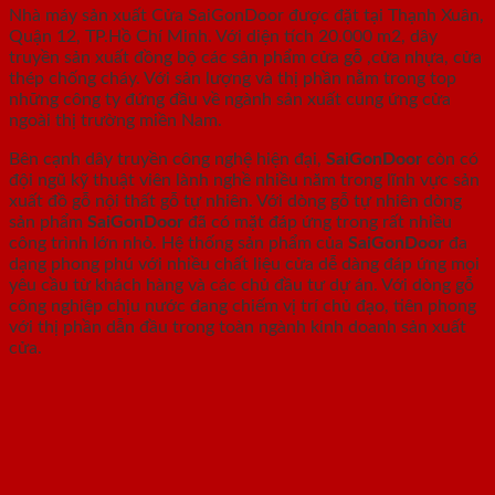
Nhà máy sản xuất Cửa SaiGonDoor được đặt tại Thạnh Xuân,
Quận 12, TP.Hồ Chí Minh. Với diện tích 20.000 m2, dây
truyền sản xuất đồng bộ các sản phẩm cửa gỗ ,cửa nhựa, cửa
thép chống cháy. Với sản lượng và thị phần nằm trong top
những công ty đứng đầu về ngành sản xuất cung ứng cửa
ngoài thị trường miền Nam.
Bên cạnh dây truyền công nghệ hiện đại,
SaiGonDoor
còn có
đội ngũ kỹ thuật viên lành nghề nhiều năm trong lĩnh vực sản
xuất đồ gỗ nội thất gỗ tự nhiên. Với dòng gỗ tự nhiên dòng
sản phẩm
SaiGonDoor
đã có mặt đáp ứng trong rất nhiều
công trình lớn nhỏ. Hệ thống sản phẩm của
SaiGonDoor
đa
dạng phong phú với nhiều chất liệu cửa dễ dàng đáp ứng mọi
yêu cầu từ khách hàng và các chủ đầu tư dự án. Với dòng gỗ
công nghiệp chịu nước đang chiếm vị trí chủ đạo, tiên phong
với thị phần dẫn đầu trong toàn ngành kinh doanh sản xuất
cửa.