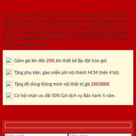
CNVG-5
Cửa Nhôm Vân Gỗ SGD-CNVG-5 là một sản phẩm nội thất
ngày càng được ưa chuộng trong kiến trúc hiện đại, bởi sự
kết hợp hoàn hảo giữa tính thẩm mỹ của gỗ và độ bền bỉ của
nhôm. Sản phẩm này mang đến vẻ đẹp tự nhiên và cảm giác
ấm cúng, đồng thời khắc phục được những nhược điểm của
cửa gỗ truyền thống.
Giảm giá lên đến
25%
khi thiết kế lắp đặt trọn gói.
Tặng phụ kiện, giao miễn phí nội thành HCM (trên 4 bộ).
Tặng đồ dùng thông minh nội thất trị giá
250.000đ.
Cơ hội nhận ưu đãi 50% Gói dịch vụ Bảo hành 5 năm.
0818.400.400