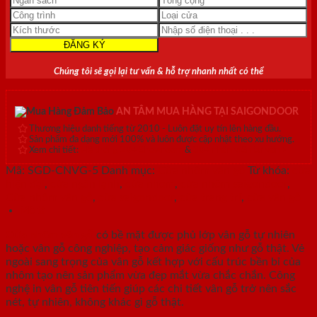
Chúng tôi sẽ gọi lại tư vấn & hỗ trợ nhanh nhất có thể
AN TÂM MUA HÀNG TẠI SAIGONDOOR
Thương hiệu danh tiếng từ 2010 - Luôn đặt uy tín lên hàng đầu.
Sản phẩm đa dạng mới 100% và luôn được cập nhật theo xu hướng.
Xem chi tiết:
Hệ thống 20+ Showroom
&
30+ nhân viên tư vấn >
Mã:
SGD-CNVG-5
Danh mục:
Cửa nhôm vân gỗ
Từ khóa:
cửa
hiện đại
,
cửa ngăn lạnh
,
cửa nhôm
,
cửa nhôm saigondoor
,
Cửa nhôm vân gỗ
,
cửa saigondoor
,
cửa trang trí
,
cửa vân gỗ
Mô tả
Cửa nhôm vân gỗ
có bề mặt được phủ lớp vân gỗ tự nhiên
hoặc vân gỗ công nghiệp, tạo cảm giác giống như gỗ thật. Vẻ
ngoài sang trọng của vân gỗ kết hợp với cấu trúc bền bỉ của
nhôm tạo nên sản phẩm vừa đẹp mắt vừa chắc chắn. Công
nghệ in vân gỗ tiên tiến giúp các chi tiết vân gỗ trở nên sắc
nét, tự nhiên, không khác gì gỗ thật.