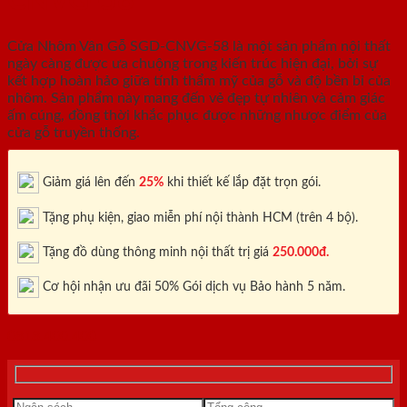
CNVG-58
Cửa Nhôm Vân Gỗ SGD-CNVG-58 là một sản phẩm nội thất
ngày càng được ưa chuộng trong kiến trúc hiện đại, bởi sự
kết hợp hoàn hảo giữa tính thẩm mỹ của gỗ và độ bền bỉ của
nhôm. Sản phẩm này mang đến vẻ đẹp tự nhiên và cảm giác
ấm cúng, đồng thời khắc phục được những nhược điểm của
cửa gỗ truyền thống.
Giảm giá lên đến
25%
khi thiết kế lắp đặt trọn gói.
Tặng phụ kiện, giao miễn phí nội thành HCM (trên 4 bộ).
Tặng đồ dùng thông minh nội thất trị giá
250.000đ.
Cơ hội nhận ưu đãi 50% Gói dịch vụ Bảo hành 5 năm.
0818.400.400