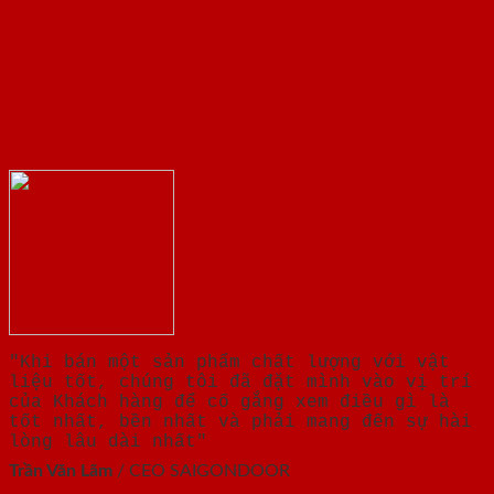
"Khi bán một sản phẩm chất lượng với vật
liệu tốt, chúng tôi đã đặt mình vào vị trí
của Khách hàng để cố gắng xem điều gì là
tốt nhất, bền nhất và phải mang đến sự hài
lòng lâu dài nhất"
Trần Văn Lãm
/
CEO SAIGONDOOR