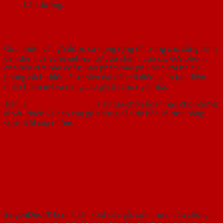
bảo dưỡng.
Ứng dụng trong thiết kế nội thất
Cửa nhôm vân gỗ được sử dụng rộng rãi trong các công trình
dân dụng và công nghiệp, từ cửa chính, cửa sổ, cửa phòng
cho đến cửa ban công. Sản phẩm này phù hợp với nhiều
phong cách thiết kế từ hiện đại đến cổ điển, giúp tạo điểm
nhấn thẩm mỹ và nâng cao giá trị cho ngôi nhà.
Tóm lại,
cửa nhôm vân gỗ
là sự lựa chọn hoàn hảo cho những
ai yêu thích vẻ đẹp của gỗ nhưng cần độ bền và tính năng
vượt trội của nhôm.
SAIGONDOOR - NHÀ SẢN XUẤT CỬA
GỖ, CỬA NHỰA, CỬA CHỐNG CHÁY
SaigonDoor®
là nhà sản xuất cửa gỗ, cửa nhựa, cửa chống