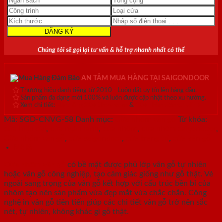
Chúng tôi sẽ gọi lại tư vấn & hỗ trợ nhanh nhất có thể
AN TÂM MUA HÀNG TẠI SAIGONDOOR
Thương hiệu danh tiếng từ 2010 - Luôn đặt uy tín lên hàng đầu.
Sản phẩm đa dạng mới 100% và luôn được cập nhật theo xu hướng.
Xem chi tiết:
Hệ thống 20+ Showroom
&
30+ nhân viên tư vấn >
Mã:
SGD-CNVG-58
Danh mục:
Cửa nhôm vân gỗ
Từ khóa:
cửa hiện đại
,
cửa ngăn lạnh
,
cửa nhôm
,
cửa nhôm saigondoor
,
Cửa nhôm vân gỗ
,
cửa saigondoor
,
cửa trang trí
,
cửa vân gỗ
Mô tả
Cửa nhôm vân gỗ
có bề mặt được phủ lớp vân gỗ tự nhiên
hoặc vân gỗ công nghiệp, tạo cảm giác giống như gỗ thật. Vẻ
ngoài sang trọng của vân gỗ kết hợp với cấu trúc bền bỉ của
nhôm tạo nên sản phẩm vừa đẹp mắt vừa chắc chắn. Công
nghệ in vân gỗ tiên tiến giúp các chi tiết vân gỗ trở nên sắc
nét, tự nhiên, không khác gì gỗ thật.