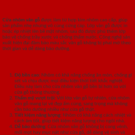
Chất liệu và công nghệ sản xuất
Cửa nhôm vân gỗ
được làm từ hợp kim nhôm cao cấp, giúp
sản phẩm nhẹ nhưng vô cùng cứng cáp. Lớp vân gỗ được in
hoặc ép nhiệt lên bề mặt nhôm, sau đó được phủ thêm lớp
bảo vệ chống trầy xước và chống thấm nước. Công nghệ sản
xuất hiện đại đảm bảo màu sắc vân gỗ không bị phai mờ theo
thời gian và dễ dàng bảo dưỡng.
Ưu điểm của cửa nhôm vân gỗ
Độ bền cao
: Nhôm có khả năng chống ăn mòn, chống gỉ
sét và chịu được mọi điều kiện thời tiết khắc nghiệt.
Điều này làm cho cửa nhôm vân gỗ bền bỉ hơn so với
cửa gỗ thông thường.
Thẩm mỹ vượt trội
: Với lớp vân gỗ tự nhiên, cửa nhôm
vân gỗ mang lại vẻ đẹp ấm cúng, sang trọng mà không
cần bảo dưỡng nhiều như cửa gỗ thật.
Tiết kiệm năng lượng
: Nhôm có khả năng cách nhiệt và
cách âm tốt, giúp tiết kiệm năng lượng cho ngôi nhà.
Dễ bảo dưỡng
: Cửa nhôm vân gỗ không bị cong vênh,
mối mọt hay mục nát như cửa gỗ, dễ dàng vệ sinh và