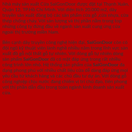
Nhà máy sản xuất Cửa SaiGonDoor được đặt tại Thạnh Xuân,
Quận 12, TP.Hồ Chí Minh. Với diện tích 20.000 m2, dây
truyền sản xuất đồng bộ các sản phẩm cửa gỗ ,cửa nhựa, cửa
thép chống cháy. Với sản lượng và thị phần nằm trong top
những công ty đứng đầu về ngành sản xuất cung ứng cửa
ngoài thị trường miền Nam.
Bên cạnh dây truyền công nghệ hiện đại,
SaiGonDoor
còn có
đội ngũ kỹ thuật viên lành nghề nhiều năm trong lĩnh vực sản
xuất đồ gỗ nội thất gỗ tự nhiên. Với dòng gỗ tự nhiên dòng
sản phẩm
SaiGonDoor
đã có mặt đáp ứng trong rất nhiều
công trình lớn nhỏ. Hệ thống sản phẩm của
SaiGonDoor
đa
dạng phong phú với nhiều chất liệu cửa dễ dàng đáp ứng mọi
yêu cầu từ khách hàng và các chủ đầu tư dự án. Với dòng gỗ
công nghiệp chịu nước đang chiếm vị trí chủ đạo, tiên phong
với thị phần dẫn đầu trong toàn ngành kinh doanh sản xuất
cửa.