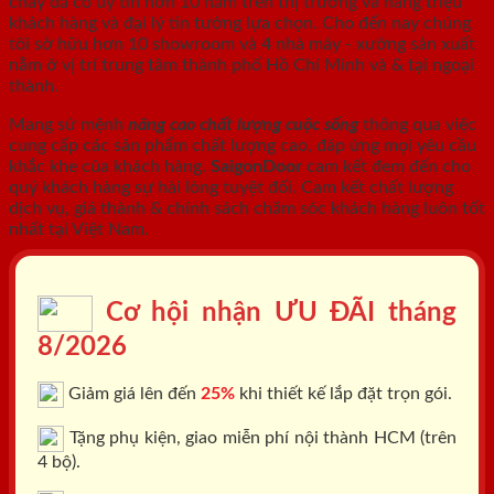
cháy
đã có uy tín hơn 10 năm trên thị trường và hàng triệu
khách hàng và đại lý tin tưởng lựa chọn. Cho đến nay chúng
tôi sở hữu hơn 10 showroom và 4 nhà máy - xưởng sản xuất
nằm ở vị trí trung tâm thành phố Hồ Chí Minh và & tại ngoại
thành.
Mang sứ mệnh
nâng cao chất lượng cuộc sống
thông qua việc
cung cấp các sản phẩm chất lượng cao, đáp ứng mọi yêu cầu
khắc khe của khách hàng.
SaigonDoor
cam kết đem đến cho
quý khách hàng sự hài lòng tuyệt đối. Cam kết chất lượng
dịch vụ, giá thành & chính sách chăm sóc khách hàng luôn tốt
nhất tại Việt Nam.
Cơ hội nhận ƯU ĐÃI tháng
8/2026
Giảm giá lên đến
25%
khi thiết kế lắp đặt trọn gói.
Tặng phụ kiện, giao miễn phí nội thành HCM (trên
4 bộ).