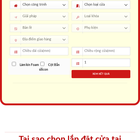
Làm kín Foam
Cột Bắn
silicon
XEM KẾT QUẢ
Tại sao chọn lắp đặt cửa tại