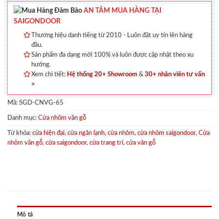
AN TÂM MUA HÀNG TẠI
SAIGONDOOR
Thương hiệu danh tiếng từ 2010 - Luôn đặt uy tín lên hàng
đầu.
Sản phẩm đa dạng mới 100% và luôn được cập nhật theo xu
hướng.
Xem chi tiết:
Hệ thống 20+ Showroom
&
30+ nhân viên tư vấn
>
Mã:
SGD-CNVG-65
Danh mục:
Cửa nhôm vân gỗ
Từ khóa:
cửa hiện đại
,
cửa ngăn lạnh
,
cửa nhôm
,
cửa nhôm saigondoor
,
Cửa
nhôm vân gỗ
,
cửa saigondoor
,
cửa trang trí
,
cửa vân gỗ
Mô tả