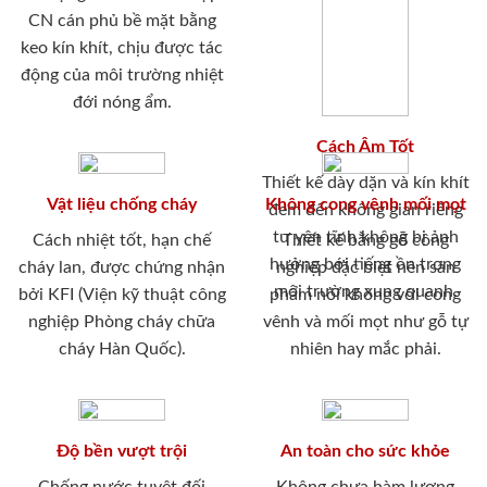
CN cán phủ bề mặt bằng
keo kín khít, chịu được tác
động của môi trường nhiệt
đới nóng ẩm.
Cách Âm Tốt
Thiết kế dày dặn và kín khít
Vật liệu chống cháy
Không cong vênh mối mọt
đem đến không gian riêng
tư yên tĩnh không bị ảnh
Cách nhiệt tốt, hạn chế
Thiết kế bằng gỗ công
hưởng bới tiếng ồn trong
cháy lan, được chứng nhận
nghiệp đặc biệt nên sản
môi trường xung quanh.
bởi KFI (Viện kỹ thuật công
phẩm nói không với cong
nghiệp Phòng cháy chữa
vênh và mối mọt như gỗ tự
cháy Hàn Quốc).
nhiên hay mắc phải.
Độ bền vượt trội
An toàn cho sức khỏe
Chống nước tuyệt đối
Không chưa hàm lượng