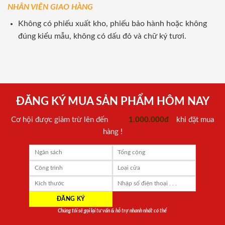
NHÂN VIÊN GIAO HÀNG
Không có phiếu xuất kho, phiếu bảo hành hoặc không
đúng kiểu mẫu, không có dấu đỏ và chữ ký tươi.
ĐĂNG KÝ MUA SẢN PHẨM HÔM NAY
Cơ hội được giảm trừ lên đến
1.000.000đ
khi đặt mua
hàng !
Chúng tôi sẽ gọi lại tư vấn & hỗ trợ nhanh nhất có thể