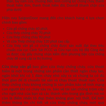
thần, tay nắm cửa, chuông điện, kính cường lực chống cháy, thanh
thoát hiểm đơn, thanh thoát hiểm đôi, Doorsill (thanh chặn cửa
phía dưới)
Hiện nay SaigonDoor mang đến cho khách hàng 4 lựa chọn
chính bao gồm:
Cửa gỗ chống cháy 60 phút.
Cửa thép chống cháy 70 phút
Cửa thép chống cháy 90 phút
Và cửa Thép chống cháy 120 phút cao cấp.
Cửa thép vân gỗ có chống cháy được sản xuất đạt theo tiêu
chuẩn của cục Cảnh Sát PCCC và Cứu nạn cứu hộ (Bộ Công An)
và được cấp giấy chứng nhận kiểm định phương tiện cửa chống
cháy để cung cấp ra thị trường.
Cửa thép vân gỗ
bao gồm cửa thép chống cháy, cửa thoát
hiểm là một trong những sản phẩm cần thiết ngăn cháy lan,
ngăn khói khi có 1 đám cháy nhỏ xảy ra và chúng ta có đủ
thời gian để di chuyển tài sản và chạy thoát thoát nạn. Cửa
thép chống cháy không những là sản phẩm bảo vệ tính mạng
con người khi có cháy xảy ra, bảo vệ tài sản chống trộm cấp
cho ngôi nhà của bạn và các thành viên trong gia đình mà nó
còn là điểm nhấn tô đẹp thêm không gian nội thất. Để biết
thêm thông tin chi tiết về cửa thép chống cháy, mời quý