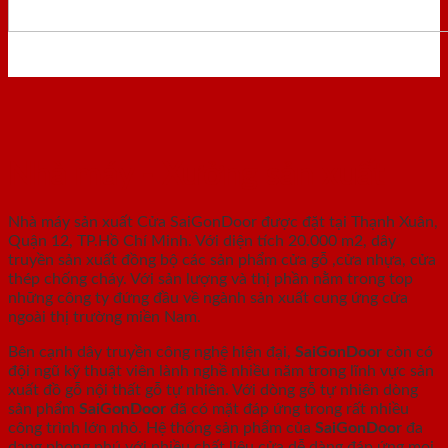
Nhà máy - Xưởng sản xuất
Nhà máy sản xuất Cửa SaiGonDoor được đặt tại Thạnh Xuân,
Quận 12, TP.Hồ Chí Minh. Với diện tích 20.000 m2, dây
truyền sản xuất đồng bộ các sản phẩm cửa gỗ ,cửa nhựa, cửa
thép chống cháy. Với sản lượng và thị phần nằm trong top
những công ty đứng đầu về ngành sản xuất cung ứng cửa
ngoài thị trường miền Nam.
Bên cạnh dây truyền công nghệ hiện đại,
SaiGonDoor
còn có
đội ngũ kỹ thuật viên lành nghề nhiều năm trong lĩnh vực sản
xuất đồ gỗ nội thất gỗ tự nhiên. Với dòng gỗ tự nhiên dòng
sản phẩm
SaiGonDoor
đã có mặt đáp ứng trong rất nhiều
công trình lớn nhỏ. Hệ thống sản phẩm của
SaiGonDoor
đa
dạng phong phú với nhiều chất liệu cửa dễ dàng đáp ứng mọi