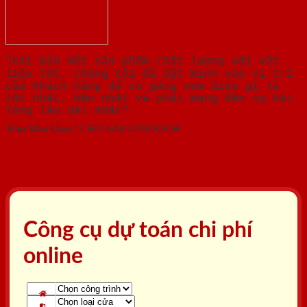
"Khi bán một sản phẩm chất lượng với vật
liệu tốt, chúng tôi đã đặt mình vào vị trí
của Khách hàng để cố gắng xem điều gì là
tốt nhất, bền nhất và phải mang đến sự hài
lòng lâu dài nhất"
Trần Văn Lãm
/
CEO SAIGONDOOR
Công cụ dự toán chi phí
online