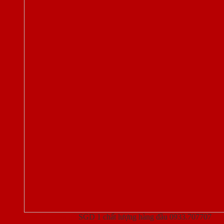
Cửa thép vân gỗ
SGD 1 chất lượng hàng đầu 0933.707707