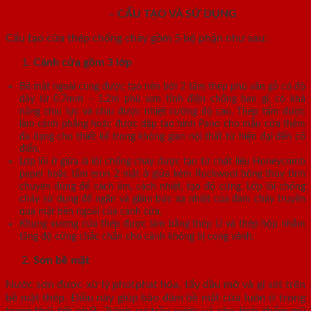
CỬA THÉP VÂN GỖ
– CẤU TẠO VÀ SỬ DỤNG
Cấu tạo cửa thép chống cháy gồm 5 bộ phận như sau:
Cánh cửa
gồm 3 lớp
Bề mặt ngoài cùng được tạo nên bởi 2 tấm thép phủ vân gỗ có độ
dày từ 0.7mm – 1.2m phủ sơn tĩnh điện chống han gỉ, có khả
năng chịu lực và chịu được nhiệt cường độ cao. Thép tấm được
làm cánh phẳng hoặc được dập tạo hình Pano cho mẫu cửa thêm
đa dạng cho thiết kế trong không gian nội thất từ hiện đại đến cổ
điển.
Lớp lõi ở giữa là lõi chống cháy được tạo từ chất liệu Honeycomb
paper hoặc tấm eron 2 mặt ở giữa kèm Rockwool bông thủy tinh
chuyên dùng để cách âm, cách nhiệt, tạo độ cứng. Lớp lõi chống
cháy sử dụng để ngăn và giảm bức xạ nhiệt của đám cháy truyền
qua mặt bên ngoài của cánh cửa.
Khung xương cửa thép được làm bằng thép U và thép hộp nhằm
tăng độ cứng chắc chắn cho cánh không bị cong vênh.
Sơn bề mặt
Nước sơn được xử lý photphat hóa, tẩy dầu mỡ và gỉ sét trên
bề mặt thép. Điều này giúp bảo đảm bề mặt cửa luôn ở trong