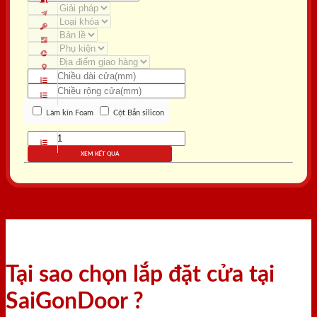
Làm kín Foam
Cột Bắn silicon
XEM KẾT QUẢ
Tại sao chọn lắp đặt cửa tại
SaiGonDoor ?