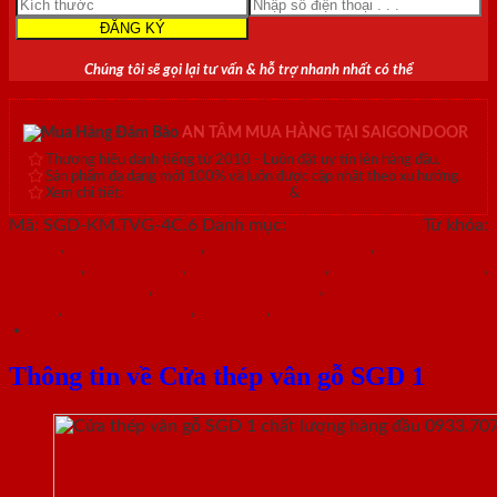
Chúng tôi sẽ gọi lại tư vấn & hỗ trợ nhanh nhất có thể
AN TÂM MUA HÀNG TẠI SAIGONDOOR
Thương hiệu danh tiếng từ 2010 - Luôn đặt uy tín lên hàng đầu.
Sản phẩm đa dạng mới 100% và luôn được cập nhật theo xu hướng.
Xem chi tiết:
Hệ thống 20+ Showroom
&
30+ nhân viên tư vấn >
Mã:
SGD-KM.TVG-4C.6
Danh mục:
Cửa thép vân gỗ
Từ khóa:
cửa sổ
,
cửa thép an toàn
,
cửa thép chống cháy
,
cửa thép
chung cư
,
cửa thép gỗ
,
cửa thép hiện đại
,
cửa thép nhà chính
,
cửa thép sơn màu
,
cửa thép thông dụng
,
cửa thép thông
phòng
,
cửa thép vân gỗ
,
cửa vòm
,
cửa vòm cong
Mô tả
Thông tin về Cửa thép vân gỗ SGD 1