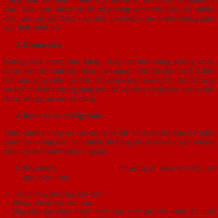
trạng thái tốt nhất. Tránh sự trầy xước và cho tính thẩm mỹ
cao. Màu sơn được xử lý tại phòng sơn tĩnh điện, có nhiều
màu sắc vân gỗ được lựa chọn phù hợp cho nhiều không gian
nội thất thiết kế.
Khung cửa
Khung cửa được làm bằng thép có khả năng chống cháy
được làm từ chất liệu thép cán nguội. Với độ dày từ 1,2 đến
1,5 mm giúp chịu lực tốt. Có khả năng bám chắc trên tường
và hạn chế tình trạng lỏng bản lề, xệ lệch cánh cửa, cánh cửa
được đóng mở em dễ dàng.
Ron cao su chống cháy
Joint chống cháy có tác dụng sẽ bít kín toàn bộ khe hở giữa
cánh và khung bao, khi nhiệt độ tăng nó sẽ nở ra ngăn không
cho lửa và khói thoát ra ngoài.
Phụ kiện:
Cửa thép vân gỗ
thường đi kèm với một số
phụ kiện như:
Tay co thủy lực ( tay đẩy hơi),
Khóa, bản lề, tay nắm cửa
Phụ kiện lựa chọn thêm: chốt cửa, chốt âm cho cánh đôi, mắt