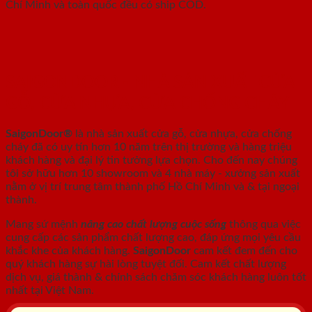
Chí Minh và toàn quốc đều có ship COD.
SAIGONDOOR - NHÀ SẢN XUẤT CỬA
GỖ, CỬA NHỰA, CỬA CHỐNG CHÁY
SaigonDoor®
là nhà sản xuất cửa gỗ, cửa nhựa, cửa chống
cháy
đã có uy tín hơn 10 năm trên thị trường và hàng triệu
khách hàng và đại lý tin tưởng lựa chọn. Cho đến nay chúng
tôi sở hữu hơn 10 showroom và 4 nhà máy - xưởng sản xuất
nằm ở vị trí trung tâm thành phố Hồ Chí Minh và & tại ngoại
thành.
Mang sứ mệnh
nâng cao chất lượng cuộc sống
thông qua việc
cung cấp các sản phẩm chất lượng cao, đáp ứng mọi yêu cầu
khắc khe của khách hàng.
SaigonDoor
cam kết đem đến cho
quý khách hàng sự hài lòng tuyệt đối. Cam kết chất lượng
dịch vụ, giá thành & chính sách chăm sóc khách hàng luôn tốt
nhất tại Việt Nam.