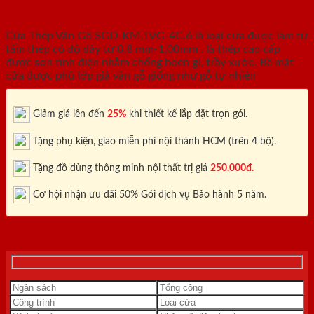
KM.TVG-4C.6
Cửa Thép Vân Gỗ SGD-KM.TVG-4C.6 là loại cửa được làm từ
tấm thép có độ dày từ 0,8 mm-1.00mm , là thép cao cấp
được sơn tĩnh điện nhằm chống hoen gỉ, trầy xước. Bề mặt
cửa được phủ lớp giả vân gỗ giống như gỗ tự nhiên
Giảm giá lên đến
25%
khi thiết kế lắp đặt trọn gói.
Tặng phụ kiện, giao miễn phí nội thành HCM (trên 4 bộ).
Tặng đồ dùng thông minh nội thất trị giá
250.000đ.
Cơ hội nhận ưu đãi 50% Gói dịch vụ Bảo hành 5 năm.
0818.400.400