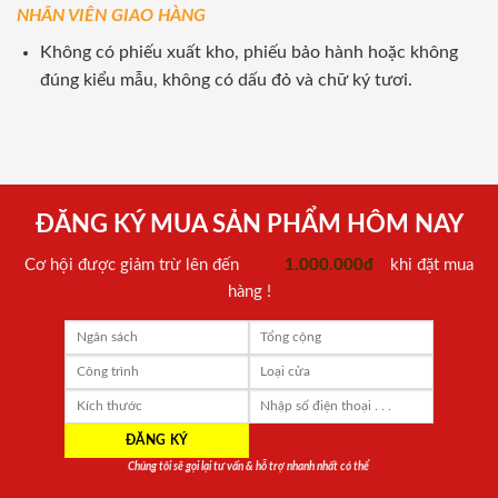
NHÂN VIÊN GIAO HÀNG
Không có phiếu xuất kho, phiếu bảo hành hoặc không
đúng kiểu mẫu, không có dấu đỏ và chữ ký tươi.
ĐĂNG KÝ MUA SẢN PHẨM HÔM NAY
Cơ hội được giảm trừ lên đến
1.000.000đ
khi đặt mua
hàng !
Chúng tôi sẽ gọi lại tư vấn & hỗ trợ nhanh nhất có thể