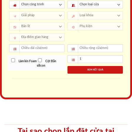
Làm kín Foam
Cột Bắn
silicon
XEM KẾT QUẢ
Tại sao chọn lắp đặt cửa tại