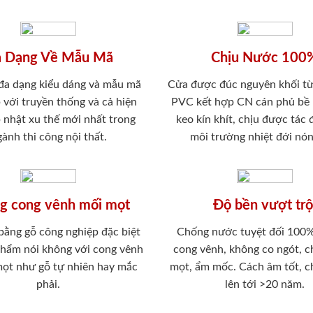
 Dạng Về Mẫu Mã
Chịu Nước 100
 đa dạng kiểu dáng và mẫu mã
Cửa được đúc nguyên khối từ
 với truyền thống và cả hiện
PVC kết hợp CN cán phủ bề
p nhật xu thế mới nhất trong
keo kín khít, chịu được tác
ành thi công nội thất.
môi trường nhiệt đới nó
g cong vênh mối mọt
Độ bền vượt trộ
 bằng gỗ công nghiệp đặc biệt
Chống nước tuyệt đối 100
phẩm nói không với cong vênh
cong vênh, không co ngót, 
mọt như gỗ tự nhiên hay mắc
mọt, ẩm mốc. Cách âm tốt, c
phải.
lên tới >20 năm.