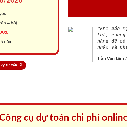
8/2026
gói.
ên 4 bộ).
"Khi bán m
00đ.
tốt, chúng
hàng để cố
 5 năm.
nhất và ph
Trần Văn Lãm
ký tư vấn
Công cụ dự toán chi phí onlin