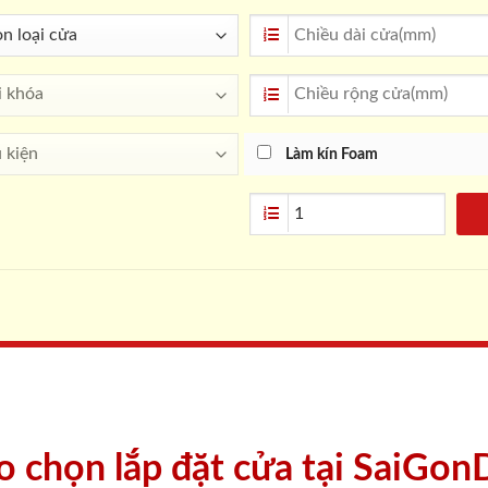
Làm kín Foam
ao chọn lắp đặt cửa tại SaiGon