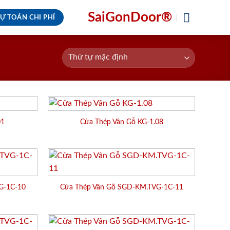
SaiGonDoor®
Ự TOÁN CHI PHÍ
01
Cửa Thép Vân Gỗ KG-1.08
G-1C-10
Cửa Thép Vân Gỗ SGD-KM.TVG-1C-11