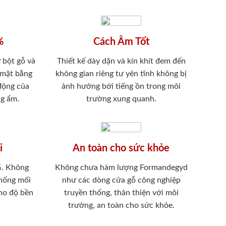
%
Cách Âm Tốt
 bột gỗ và
Thiết kế dày dặn và kín khít đem đến
 mặt bằng
không gian riêng tư yên tĩnh không bị
 động của
ảnh hưởng bới tiếng ồn trong môi
ng ẩm.
trường xung quanh.
i
An toàn cho sức khỏe
%. Không
Không chưa hàm lượng Formandegyd
chống mối
như các dòng cửa gỗ công nghiệp
ho độ bền
truyền thống, thân thiện với môi
trường, an toàn cho sức khỏe.