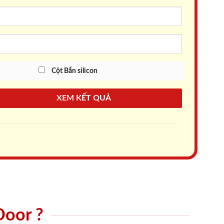
Cột Bắn silicon
XEM KẾT QUẢ
Door ?