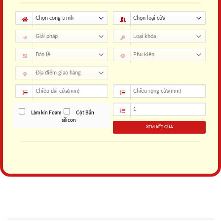
Làm kín Foam
Cột Bắn
silicon
XEM KẾT QUẢ