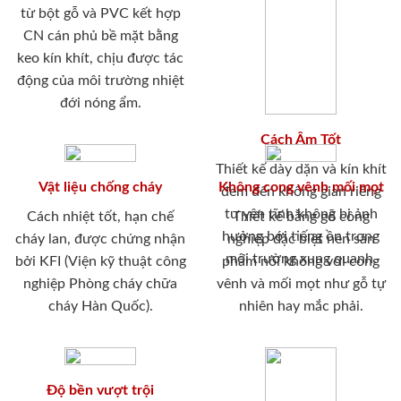
từ bột gỗ và PVC kết hợp
CN cán phủ bề mặt bằng
keo kín khít, chịu được tác
động của môi trường nhiệt
đới nóng ẩm.
Cách Âm Tốt
Thiết kế dày dặn và kín khít
Vật liệu chống cháy
Không cong vênh mối mọt
đem đến không gian riêng
tư yên tĩnh không bị ảnh
Cách nhiệt tốt, hạn chế
Thiết kế bằng gỗ công
hưởng bới tiếng ồn trong
cháy lan, được chứng nhận
nghiệp đặc biệt nên sản
môi trường xung quanh.
bởi KFI (Viện kỹ thuật công
phẩm nói không với cong
nghiệp Phòng cháy chữa
vênh và mối mọt như gỗ tự
cháy Hàn Quốc).
nhiên hay mắc phải.
Độ bền vượt trội