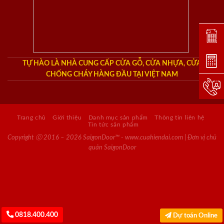
Đặt lị
Dự toá
TỰ HÀO LÀ NHÀ CUNG CẤP CỬA GỖ, CỬA NHỰA, CỬA
CHỐNG CHÁY HÀNG ĐẦU TẠI VIỆT NAM
Hotlin
Trang chủ
Giới thiệu
Danh mục sản phẩm
Thông tin liên hệ
Tin tức sản phẩm
Copyright ⓒ 2016 – 2026 SaigonDoor™ - www.cuahiendai.com | Đơn vị chủ
quản SaigonDoor
0818.400.400
Dự toán Online