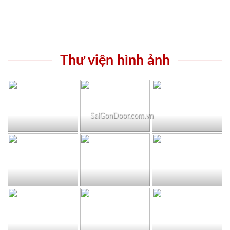
Thư viện hình ảnh
SaiGonDoor.com.vn