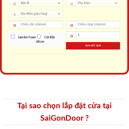
Làm kín Foam
Cột Bắn
silicon
XEM KẾT QUẢ
Tại sao chọn lắp đặt cửa tại
SaiGonDoor ?