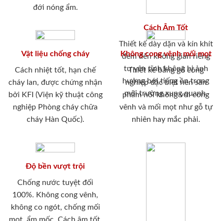
đới nóng ẩm.
Cách Âm Tốt
Thiết kế dày dặn và kín khít
Vật liệu chống cháy
Không cong vênh mối mọt
đem đến không gian riêng
tư yên tĩnh không bị ảnh
Cách nhiệt tốt, hạn chế
Thiết kế bằng gỗ công
hưởng bới tiếng ồn trong
cháy lan, được chứng nhận
nghiệp đặc biệt nên sản
môi trường xung quanh.
bởi KFI (Viện kỹ thuật công
phẩm nói không với cong
nghiệp Phòng cháy chữa
vênh và mối mọt như gỗ tự
cháy Hàn Quốc).
nhiên hay mắc phải.
Độ bền vượt trội
Chống nước tuyệt đối
100%. Không cong vênh,
không co ngót, chống mối
mọt, ẩm mốc. Cách âm tốt,