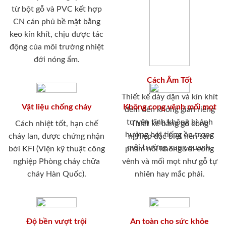
từ bột gỗ và PVC kết hợp
CN cán phủ bề mặt bằng
keo kín khít, chịu được tác
động của môi trường nhiệt
đới nóng ẩm.
Cách Âm Tốt
Thiết kế dày dặn và kín khít
Vật liệu chống cháy
Không cong vênh mối mọt
đem đến không gian riêng
tư yên tĩnh không bị ảnh
Cách nhiệt tốt, hạn chế
Thiết kế bằng gỗ công
hưởng bới tiếng ồn trong
cháy lan, được chứng nhận
nghiệp đặc biệt nên sản
môi trường xung quanh.
bởi KFI (Viện kỹ thuật công
phẩm nói không với cong
nghiệp Phòng cháy chữa
vênh và mối mọt như gỗ tự
cháy Hàn Quốc).
nhiên hay mắc phải.
Độ bền vượt trội
An toàn cho sức khỏe