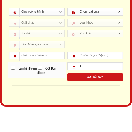
Làm kín Foam
Cột Bắn
silicon
XEM KẾT QUẢ