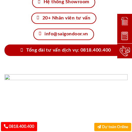
Hệ thống Showroom
20+ Nhân viên tư vấn
Đặt lị
info@saigondoor.vn
Dự toá
Tổng đài tư vấn dịch vụ: 0818.400.400
Hotlin
0818.400.400
Dự toán Online