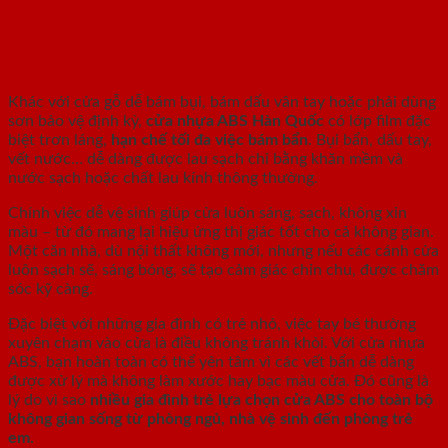
Dễ Dàng Vệ Sinh, Không Bám Bẩn – Giữ
Gìn Vẻ Sạch Sẽ Cho Không Gian Sống
Khác với cửa gỗ dễ bám bụi, bám dấu vân tay hoặc phải dùng
sơn bảo vệ định kỳ,
cửa nhựa ABS Hàn Quốc
có lớp film đặc
biệt trơn láng,
hạn chế tối đa việc bám bẩn
. Bụi bẩn, dấu tay,
vết nước… dễ dàng được lau sạch chỉ bằng khăn mềm và
nước sạch hoặc chất lau kính thông thường.
Chính việc dễ vệ sinh giúp cửa luôn sáng, sạch, không xỉn
màu – từ đó mang lại hiệu ứng thị giác tốt cho cả không gian.
Một căn nhà, dù nội thất không mới, nhưng nếu các cánh cửa
luôn sạch sẽ, sáng bóng, sẽ tạo cảm giác chỉn chu, được chăm
sóc kỹ càng.
Đặc biệt với những gia đình có trẻ nhỏ, việc tay bé thường
xuyên chạm vào cửa là điều không tránh khỏi. Với cửa nhựa
ABS, bạn hoàn toàn có thể yên tâm vì các vết bẩn dễ dàng
được xử lý mà không làm xước hay bạc màu cửa. Đó cũng là
lý do vì sao
nhiều gia đình trẻ lựa chọn cửa ABS cho toàn bộ
không gian sống từ phòng ngủ, nhà vệ sinh đến phòng trẻ
em.