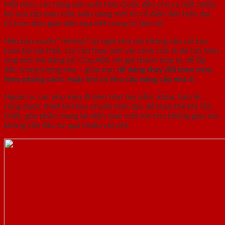
Mỗi năm, các hãng sản xuất Hàn Quốc đều cho ra mắt nhiều
bộ sưu tập màu mới, kiểu dáng mới từ cổ điển đến hiện đại,
từ trơn đơn giản đến họa tiết trang trí tinh tế.
Nếu bạn muốn “refresh” lại ngôi nhà mà không cần cải tạo
toàn bộ nội thất, chỉ cần thay mới vài cánh cửa là đủ tạo hiệu
ứng mới mẻ đáng kể. Cửa ABS với giá thành hợp lý, dễ lắp
đặt, trọng lượng nhẹ – giúp bạn
dễ dàng thay đổi theo mùa,
theo phong cách, hoặc khi có nhu cầu nâng cấp nhà ở.
Ngoài ra, các phụ kiện đi kèm như tay nắm, khóa, bản lề…
cũng được thiết kế theo chuẩn hiện đại, dễ thay thế khi cần
thiết, góp phần mang lại diện mạo mới mẻ cho không gian mà
không cần đầu tư quá nhiều chi phí.