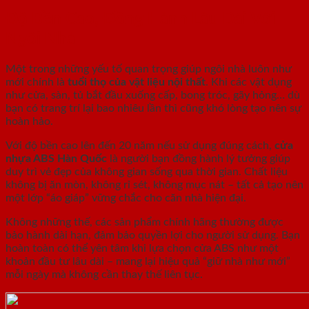
Độ Bền Cao, Đồng Hành Lâu Dài Với
Ngôi Nhà
Một trong những yếu tố quan trọng giúp ngôi nhà luôn như
mới chính là
tuổi thọ của vật liệu nội thất
. Khi các vật dụng
như cửa, sàn, tủ bắt đầu xuống cấp, bong tróc, gãy hỏng… dù
bạn có trang trí lại bao nhiêu lần thì cũng khó lòng tạo nên sự
hoàn hảo.
Với độ bền cao lên đến 20 năm nếu sử dụng đúng cách,
cửa
nhựa ABS Hàn Quốc
là người bạn đồng hành lý tưởng giúp
duy trì vẻ đẹp của không gian sống qua thời gian. Chất liệu
không bị ăn mòn, không rỉ sét, không mục nát – tất cả tạo nên
một lớp “áo giáp” vững chắc cho căn nhà hiện đại.
Không những thế, các sản phẩm chính hãng thường được
bảo hành dài hạn, đảm bảo quyền lợi cho người sử dụng. Bạn
hoàn toàn có thể yên tâm khi lựa chọn cửa ABS như một
khoản đầu tư lâu dài – mang lại hiệu quả “giữ nhà như mới”
mỗi ngày mà không cần thay thế liên tục.