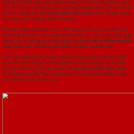
không chỉ dựa vào cảm hứng trang trí mà còn phụ thuộc vào
việc lựa chọn những vật liệu nội thất thông minh, bền bỉ và dễ
bảo trì. Trong đó,
cửa nhựa ABS Hàn Quốc
chính là giải pháp
hoàn hảo cho mọi gia đình hiện đại.
Từ khả năng chống ẩm mốc, chống trầy, dễ vệ sinh, bền màu,
đến thiết kế linh hoạt và giá thành hợp lý – tất cả tạo nên một
dòng cửa lý tưởng giúp bạn
duy trì sự mới mẻ cho không gian
sống một cách dễ dàng, tiết kiệm và hiệu quả lâu dài.
Nếu bạn đang lên kế hoạch xây mới, sửa nhà, hoặc đơn giản
là muốn “tân trang” lại không gian sống của mình – hãy bắt
đầu từ việc thay đổi cánh cửa. Và
cửa nhựa ABS Hàn Quốc
sẽ là lựa chọn đầu tiên, đúng đắn và thông minh nhất mà bạn
có thể thực hiện hôm nay.
https://giacuacong.com/bi-quyet-
giu-nha-luon-moi-voi-cua-nhua-abs-han-quoc/