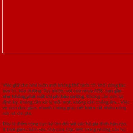
Tối Ưu Chi Phí Bảo Dưỡng – Giữ Nhà
Mới Mà Không Tốn Kém
Việc giữ cho nhà luôn mới không thể tách rời khỏi công tác
bảo trì, bảo dưỡng. Tuy nhiên, với cửa nhựa ABS, bạn
gần
như không phải mất chi phí bảo dưỡng
. Không cần sơn lại
định kỳ, không cần xử lý mối mọt, không cần chống ẩm… Việc
vệ sinh đơn giản, nhanh chóng giúp tiết kiệm rất nhiều công
sức và chi phí.
Đây là điểm cộng cực kỳ lớn đối với các hộ gia đình bận rộn,
ít thời gian chăm sóc nhà cửa. Đặc biệt trong những căn hộ