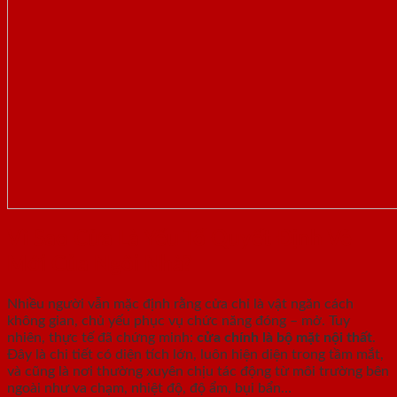
Vì Sao Cửa Là Yếu Tố Quyết Định Vẻ
Mới Của Ngôi Nhà?
Nhiều người vẫn mặc định rằng cửa chỉ là vật ngăn cách
không gian, chủ yếu phục vụ chức năng đóng – mở. Tuy
nhiên, thực tế đã chứng minh:
cửa chính là bộ mặt nội thất
.
Đây là chi tiết có diện tích lớn, luôn hiện diện trong tầm mắt,
và cũng là nơi thường xuyên chịu tác động từ môi trường bên
ngoài như va chạm, nhiệt độ, độ ẩm, bụi bẩn…