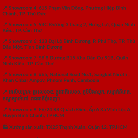
📍 Showroom 4: 615 Phạm Văn Đồng, Phường Hiệp Bình
Chánh, TP. Thủ Đức
📍 Showroom 5: 94C Đường 3 tháng 2, Hưng Lợi, Quận Ninh
Kiều, TP. Cần Thơ
📍 Showroom 6: 133 Đại Lộ Bình Dương, P. Phú Thọ, TP. Thủ
Dầu Một, Tỉnh Bình Dương
📍 Showroom 7: Số 8 Đường B15 Khu Dân Cư 91B, Quận
Ninh Kiều, TP. Cần Thơ
📍 Showroom 8: #65, National Road No.1, Sangkat Niroth ,
Khan Chbar Ampov, Phnom Penh, Cambodia
📍
អាស័យដ្ឋាន:
ផ្ទះលេខ៦៥,
ផ្លូវជាតិលេខ១,
ភូមិបឹងឈូក,
សង្កាត់និរោធ,
ខណ្ឌច្បារអំពៅ,
រាជធានីភ្នំពេញ។
📍 Showroom 9: F6/24 R8 Quách Điêu, Ấp 6 Xã Vĩnh Lộc A,
Huyện Bình Chánh, TPHCM
🏭 Xưởng sản xuất: TX25 Thạnh Xuân, Quận 12, TP.HCM