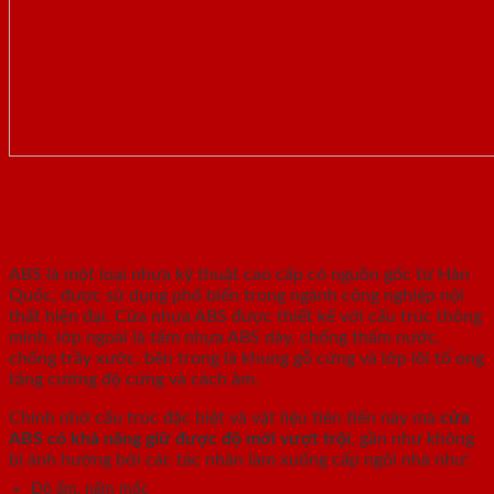
Cửa nhựa ABS Hàn Quốc – Giải Pháp
Giữ Nhà Luôn Như Mới
ABS là một loại nhựa kỹ thuật cao cấp có nguồn gốc từ Hàn
Quốc, được sử dụng phổ biến trong ngành công nghiệp nội
thất hiện đại. Cửa nhựa ABS được thiết kế với cấu trúc thông
minh, lớp ngoài là tấm nhựa ABS dày, chống thấm nước,
chống trầy xước, bên trong là khung gỗ cứng và lớp lõi tổ ong
tăng cường độ cứng và cách âm.
Chính nhờ cấu trúc đặc biệt và vật liệu tiên tiến này mà
cửa
ABS có khả năng giữ được độ mới vượt trội
, gần như không
bị ảnh hưởng bởi các tác nhân làm xuống cấp ngôi nhà như:
Độ ẩm, nấm mốc