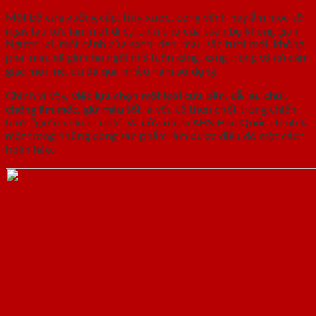
Một bộ cửa xuống cấp, trầy xước, cong vênh hay ẩm mốc sẽ
ngay lập tức làm mất đi sự chỉn chu của toàn bộ không gian.
Ngược lại, một cánh cửa sạch, đẹp, màu sắc tươi mới, không
phai màu sẽ giữ cho ngôi nhà luôn sáng, sang trọng và có cảm
giác mới mẻ, dù đã qua nhiều năm sử dụng.
Chính vì vậy,
việc lựa chọn một loại cửa bền, dễ lau chùi,
chống ẩm mốc, giữ màu tốt
là yếu tố then chốt trong chiến
lược “giữ nhà luôn mới”. Và
cửa nhựa ABS Hàn Quốc
chính là
một trong những dòng sản phẩm làm được điều đó một cách
hoàn hảo.