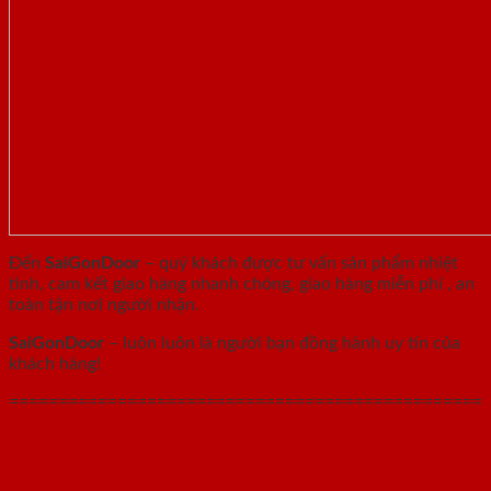
Đến
SaiGonDoor
– quý khách được tư vấn sản phẩm nhiệt
tình, cam kết giao hàng nhanh chóng, giao hàng miễn phí , an
toàn tận nơi người nhận.
SaiGonDoor
– luôn luôn là người bạn đồng hành uy tín của
khách hàng!
================================================
HỖ TRỢ KHÁCH HÀNG