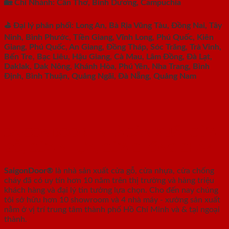
🏡 Chi Nhánh: Cần Thơ, Bình Dương, Campuchia
⛳️ Đại lý phân phối: Long An, Bà Rịa Vũng Tàu, Đồng Nai, Tây
Ninh, Bình Phước, Tiền Giang, Vĩnh Long, Phú Quốc, Kiên
Giang, Phú Quốc, An Giang, Đồng Tháp, Sóc Trăng, Trà Vinh,
Bến Tre, Bạc Liêu, Hậu Giang, Cà Mau, Lâm Đồng, Đà Lạt,
Daklak, Dak Nông, Khánh Hòa, Phú Yên, Nha Trang, Bình
Định, Bình Thuận, Quảng Ngãi, Đà Nẵng, Quảng Nam
SAIGONDOOR - NHÀ SẢN XUẤT CỬA
GỖ, CỬA NHỰA, CỬA CHỐNG CHÁY
SaigonDoor®
là nhà sản xuất cửa gỗ, cửa nhựa, cửa chống
cháy
đã có uy tín hơn 10 năm trên thị trường và hàng triệu
khách hàng và đại lý tin tưởng lựa chọn. Cho đến nay chúng
tôi sở hữu hơn 10 showroom và 4 nhà máy - xưởng sản xuất
nằm ở vị trí trung tâm thành phố Hồ Chí Minh và & tại ngoại
thành.