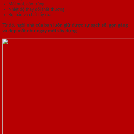
Mối mọt, côn trùng
Nhiệt độ thay đổi thất thường
Bụi bẩn và chất tẩy rửa
Từ đó,
ngôi nhà của bạn luôn giữ được sự sạch sẽ, gọn gàng
và đẹp mắt như ngày mới xây dựng
.