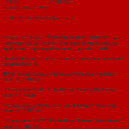
Hotline:
0933.707.707
CSKH 24/7
Hotline: 0827.011.011
Email: sales.
SaiGonDoor
@gmail.com
————————————————————
Công ty : CỔ PHẦN TẬP ĐOÀN SAIGONDOOR Đến ngay
showroom của
SaiGonDoor
® để được hỗ trợ tư vấn, trải
nghiệm trực tiếp sản phẩm và nhận ngay siêu ưu đãi!
Quý khách hàng có thể ghé trực tiếp showroom bên em để
xem mẫu thực tế
🏢 Văn phòng: 92/20/5 Vườn Lài, Phường An Phú Đông,
Quận 12, TPHCM
📍 Showroom 1: 511 Lê Văn Lương, Phường Tân Phong,
Quận 7, TPHCM
📍 Showroom 2: 92/4D Vườn Lài, Phường An Phú Đông,
Quận 12, TPHCM
📍 Showroom 3: 535 Đỗ Xuân Hợp, Phường Phước Long B,
Quận 9, TP.HCM