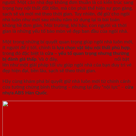
người. Một căn nhà đẹp không đơn thuần là có kiến trúc sang
trọng hay nội thất đắt tiền, mà còn phải thể hiện sự gọn gàng,
sạch sẽ và mới mẻ theo thời gian. Tuy nhiên, để giữ cho ngôi
nhà luôn như mới sau nhiều năm sử dụng lại là bài toán
không hề đơn giản. Môi trường, khí hậu, con người và thời
gian là những yếu tố bào mòn vẻ đẹp ban đầu của ngôi nhà.
Một trong những bí quyết quan trọng giúp ngôi nhà luôn mới,
ít người để ý tới, chính là
lựa chọn vật liệu nội thất phù hợp
,
trong đó đặc biệt là
cửa – yếu tố quan trọng nhưng thường
bị đánh giá thấp
. Và ở đây,
cửa nhựa ABS Hàn Quốc
nổi bật
lên như một giải pháp tối ưu giúp ngôi nhà của bạn duy trì vẻ
đẹp hiện đại, bền lâu, sạch sẽ theo thời gian.
Hãy cùng khám phá bí quyết giữ nhà luôn mới từ chính cánh
cửa tưởng chừng bình thường – nhưng lại đầy “nội lực” –
cửa
nhựa ABS Hàn Quốc
.