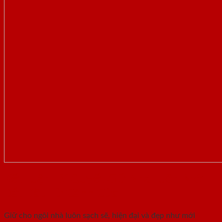
Kết Luận: Bí Quyết Giữ Nhà Luôn Mới
Bắt Đầu Từ Cánh Cửa
Giữ cho ngôi nhà luôn sạch sẽ, hiện đại và đẹp như mới