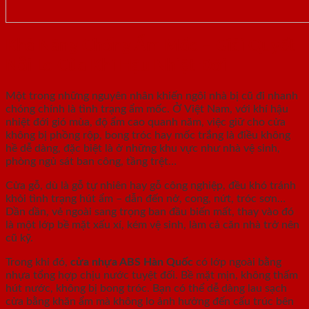
Khả Năng Chống Ẩm Mốc – Giải Quyết
Nỗi Lo Của Khí Hậu Nhiệt Đới
Một trong những nguyên nhân khiến ngôi nhà bị cũ đi nhanh
chóng chính là tình trạng ẩm mốc. Ở Việt Nam, với khí hậu
nhiệt đới gió mùa, độ ẩm cao quanh năm, việc giữ cho cửa
không bị phồng rộp, bong tróc hay mốc trắng là điều không
hề dễ dàng, đặc biệt là ở những khu vực như nhà vệ sinh,
phòng ngủ sát ban công, tầng trệt…
Cửa gỗ, dù là gỗ tự nhiên hay gỗ công nghiệp, đều khó tránh
khỏi tình trạng hút ẩm – dẫn đến nở, cong, nứt, tróc sơn…
Dần dần, vẻ ngoài sang trọng ban đầu biến mất, thay vào đó
là một lớp bề mặt xấu xí, kém vệ sinh, làm cả căn nhà trở nên
cũ kỹ.
Trong khi đó,
cửa nhựa ABS Hàn Quốc
có lớp ngoài bằng
nhựa tổng hợp chịu nước tuyệt đối. Bề mặt mịn, không thấm
hút nước, không bị bong tróc. Bạn có thể dễ dàng lau sạch
cửa bằng khăn ẩm mà không lo ảnh hưởng đến cấu trúc bên