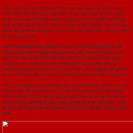
Một ngôi nhà khó lòng giữ được vẻ mới nếu các cánh cửa
xuất hiện đầy vết trầy, vết xước hoặc bạc màu do ánh sáng
hoặc va chạm thường xuyên. Những cánh cửa gỗ thường bị
mất đi độ bóng, bị tróc lớp sơn phủ hoặc ố vàng sau vài năm.
Điều đó khiến không gian dù có hiện đại đến đâu cũng bị giảm
đi sự sang trọng.
Cửa nhựa ABS Hàn Quốc
được thiết kế để
kháng trầy tốt,
chống phai màu và giữ nguyên màu sắc theo thời gian
. Lớp
film PVC được ép nhiệt lên bề mặt nhựa ABS có khả năng
chịu lực cao, không bị ảnh hưởng bởi các va đập thông
thường trong quá trình sinh hoạt. Màu sắc cũng được giữ ổn
định, không bị phai bởi ánh sáng mặt trời hay đèn trong nhà.
Với công nghệ in vân gỗ hiện đại, cửa ABS Hàn Quốc còn mô
phỏng vân gỗ tự nhiên cực kỳ sắc nét, khó phân biệt bằng
mắt thường. Từ đó mang lại cảm giác ấm áp, sang trọng của
gỗ nhưng lại
không bị bạc màu, không bị tróc lớp sơn – yếu
tố then chốt giúp không gian sống luôn tràn đầy năng lượng
mới.