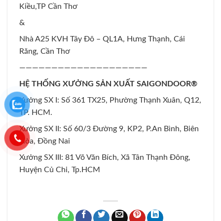
Kiều,TP Cần Thơ
&
Nhà A25 KVH Tây Đô – QL1A, Hưng Thạnh, Cái
Răng, Cần Thơ
————————————————————
HỆ THỐNG XƯỞNG SẢN XUẤT SAIGONDOOR®
Xưởng SX I: Số 361 TX25, Phường Thạnh Xuân, Q12,
TP. HCM.
Xưởng SX II: Số 60/3 Đường 9, KP2, P.An Bình, Biên
Hòa, Đồng Nai
Xưởng SX III: 81 Võ Văn Bích, Xã Tân Thạnh Đông,
Huyện Củ Chi, Tp.HCM