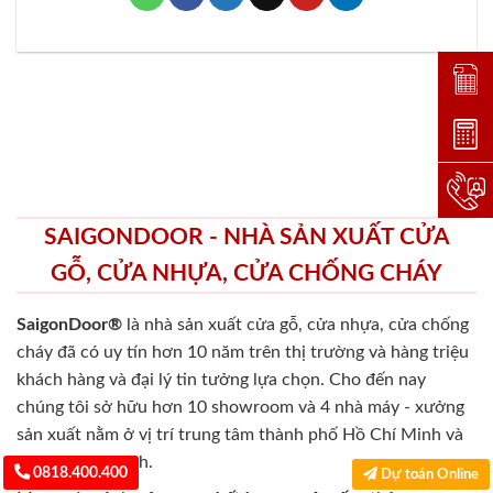
Đặt lị
Dự toá
Hotlin
SAIGONDOOR - NHÀ SẢN XUẤT CỬA
GỖ, CỬA NHỰA, CỬA CHỐNG CHÁY
SaigonDoor®
là nhà sản xuất cửa gỗ, cửa nhựa, cửa chống
cháy
đã có uy tín hơn 10 năm trên thị trường và hàng triệu
khách hàng và đại lý tin tưởng lựa chọn. Cho đến nay
chúng tôi sở hữu hơn 10 showroom và 4 nhà máy - xưởng
sản xuất nằm ở vị trí trung tâm thành phố Hồ Chí Minh và
& tại ngoại thành.
0818.400.400
Dự toán Online