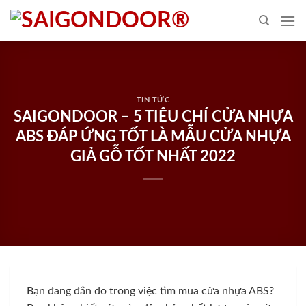
Skip
to
content
TIN TỨC
SAIGONDOOR – 5 TIÊU CHÍ CỬA NHỰA
ABS ĐÁP ỨNG TỐT LÀ MẪU CỬA NHỰA
GIẢ GỖ TỐT NHẤT 2022
Bạn đang đắn đo trong việc tìm mua cửa nhựa ABS?