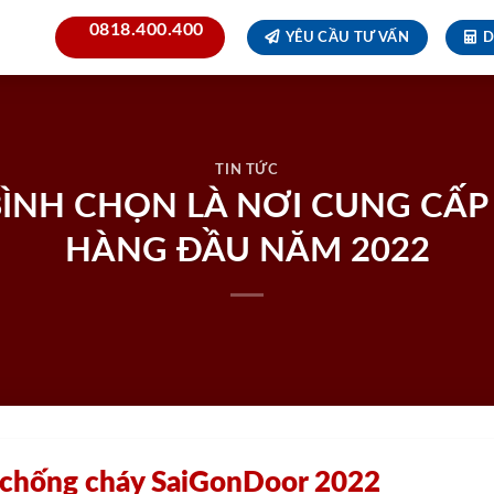
0818.400.400
YÊU CẦU TƯ VẤN
D
TIN TỨC
ÌNH CHỌN LÀ NƠI CUNG CẤP
HÀNG ĐẦU NĂM 2022
p chống cháy SaiGonDoor 2022