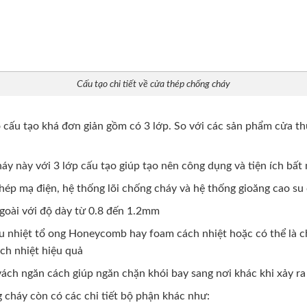
Cấu tạo chi tiết về cửa thép chống cháy
 cấu tạo khá đơn giản gồm có 3 lớp. So với các sản phẩm cửa t
áy này với 3 lớp cấu tạo giúp tạo nên công dụng và tiện ích bấ
hép mạ điện, hệ thống lõi chống cháy và hệ thống gioăng cao su
goài với độ dày từ 0.8 đến 1.2mm
ịu nhiệt tổ ong Honeycomb hay foam cách nhiệt hoặc có thể là ch
ch nhiệt hiệu quả
vách ngăn cách giúp ngăn chặn khói bay sang nơi khác khi xảy r
 cháy còn có các chi tiết bộ phận khác như: