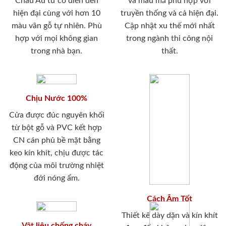
Châu Âu từ cổ điển đến
và mẫu mã phù hợp với
hiện đại cùng với hơn 10
truyền thống và cả hiện đại.
màu vân gỗ tự nhiên. Phù
Cập nhật xu thế mới nhất
hợp với mọi không gian
trong ngành thi công nội
trong nhà bạn.
thất.
Chịu Nước 100%
Cửa được đúc nguyên khối
từ bột gỗ và PVC kết hợp
CN cán phủ bề mặt bằng
keo kín khít, chịu được tác
động của môi trường nhiệt
đới nóng ẩm.
Cách Âm Tốt
Thiết kế dày dặn và kín khít
Vật liệu chống cháy