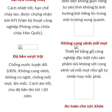
đem đến không gian riêng
tư yên tĩnh không bị ảnh
Cách nhiệt tốt, hạn chế
hưởng bới tiếng ồn trong
cháy lan, được chứng nhận
môi trường xung quanh.
bởi KFI (Viện kỹ thuật công
nghiệp Phòng cháy chữa
cháy Hàn Quốc).
Không cong vênh mối mọt
Thiết kế bằng gỗ công
Độ bền vượt trội
nghiệp đặc biệt nên sản
phẩm nói không với cong
Chống nước tuyệt đối
vênh và mối mọt như gỗ tự
100%. Không cong vênh,
nhiên hay mắc phải.
không co ngót, chống mối
mọt, ẩm mốc. Cách âm tốt,
cho độ bền lên tới >20
năm.
An toàn cho sức khỏe