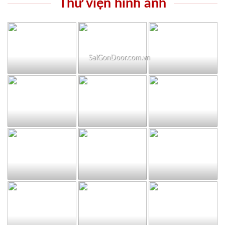
Thư viện hình ảnh
SaiGonDoor.com.vn