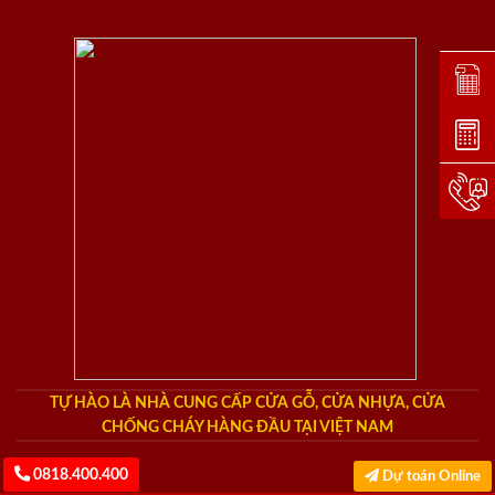
Đặt lị
Dự toá
Hotlin
TỰ HÀO LÀ NHÀ CUNG CẤP CỬA GỖ, CỬA NHỰA, CỬA
CHỐNG CHÁY HÀNG ĐẦU TẠI VIỆT NAM
0818.400.400
Dự toán Online