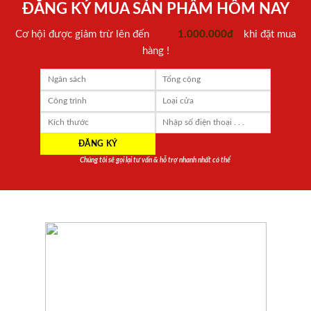
ĐĂNG KÝ MUA SẢN PHẨM HÔM NAY
Cơ hội được giảm trừ lên đến
1.000.000đ
khi đặt mua
hàng !
Chúng tôi sẽ gọi lại tư vấn & hỗ trợ nhanh nhất có thể