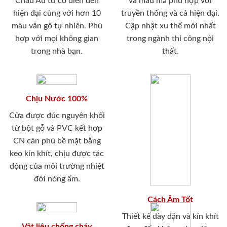
Châu Âu từ cổ điển đến
và mẫu mã phù hợp với
hiện đại cùng với hơn 10
truyền thống và cả hiện đại.
màu vân gỗ tự nhiên. Phù
Cập nhật xu thế mới nhất
hợp với mọi không gian
trong ngành thi công nội
trong nhà bạn.
thất.
Chịu Nước 100%
Cửa được đúc nguyên khối
từ bột gỗ và PVC kết hợp
CN cán phủ bề mặt bằng
keo kín khít, chịu được tác
động của môi trường nhiệt
đới nóng ẩm.
Cách Âm Tốt
Thiết kế dày dặn và kín khít
Vật liệu chống cháy