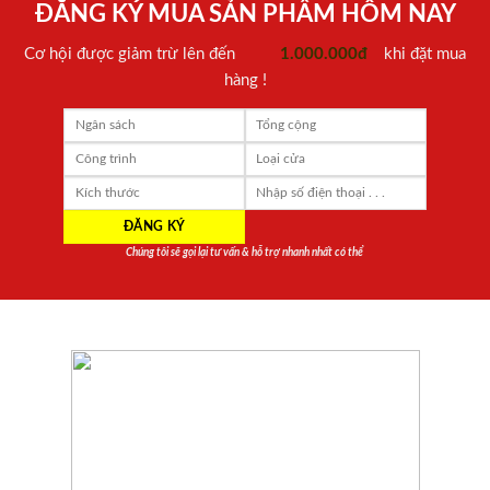
ĐĂNG KÝ MUA SẢN PHẨM HÔM NAY
Cơ hội được giảm trừ lên đến
1.000.000đ
khi đặt mua
hàng !
Chúng tôi sẽ gọi lại tư vấn & hỗ trợ nhanh nhất có thể