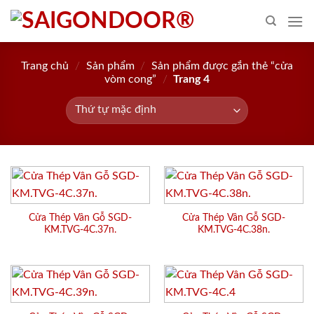
Skip
to
content
Trang chủ
/
Sản phẩm
/
Sản phẩm được gắn thẻ “cửa
vòm cong”
/
Trang 4
Cửa Thép Vân Gỗ SGD-
Cửa Thép Vân Gỗ SGD-
KM.TVG-4C.37n.
KM.TVG-4C.38n.