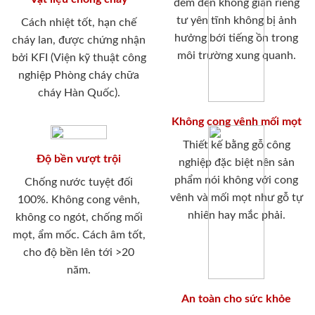
đem đến không gian riêng
tư yên tĩnh không bị ảnh
Cách nhiệt tốt, hạn chế
hưởng bới tiếng ồn trong
cháy lan, được chứng nhận
môi trường xung quanh.
bởi KFI (Viện kỹ thuật công
nghiệp Phòng cháy chữa
cháy Hàn Quốc).
Không cong vênh mối mọt
Thiết kế bằng gỗ công
Độ bền vượt trội
nghiệp đặc biệt nên sản
phẩm nói không với cong
Chống nước tuyệt đối
vênh và mối mọt như gỗ tự
100%. Không cong vênh,
nhiên hay mắc phải.
không co ngót, chống mối
mọt, ẩm mốc. Cách âm tốt,
cho độ bền lên tới >20
năm.
An toàn cho sức khỏe