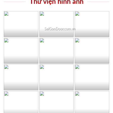
Thư viện hình ảnh
SaiGonDoor.com.vn