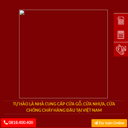
Đặt lị
Dự toá
Hotlin
TỰ HÀO LÀ NHÀ CUNG CẤP CỬA GỖ, CỬA NHỰA, CỬA
CHỐNG CHÁY HÀNG ĐẦU TẠI VIỆT NAM
0818.400.400
Dự toán Online